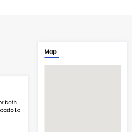
Map
or both
rcado La