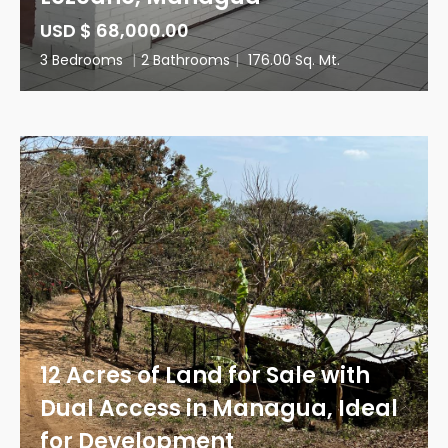
USD $ 68,000.00
3 Bedrooms
|
2 Bathrooms
|
176.00 Sq. Mt.
12 Acres of Land for Sale with
Dual Access in Managua, Ideal
for Development