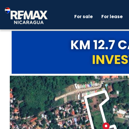
For sale
For lease