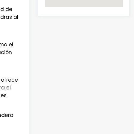
ad de
dras al
mo el
ación
 ofrece
ra el
es.
ndero