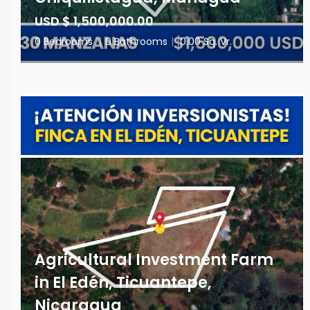
USD $ 1,500,000.00
0 Bedrooms
|
0 Bathrooms
|
0.00 Sq. Vr.
Agricultural Investment Farm
in El Edén, Ticuantepe,
Nicaragua