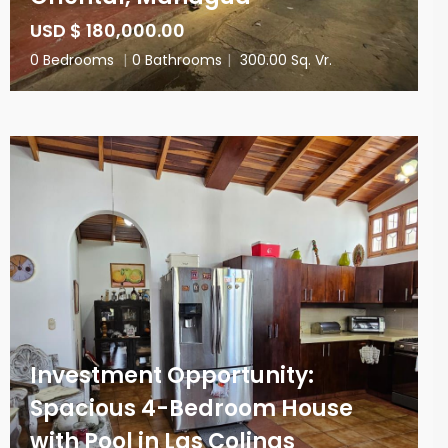
USD $ 180,000.00
0 Bedrooms
|
0 Bathrooms
|
300.00 Sq. Vr.
Investment Opportunity:
Spacious 4-Bedroom House
with Pool in Las Colinas