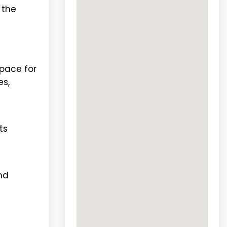
 the
e
space for
es,
ts
nd