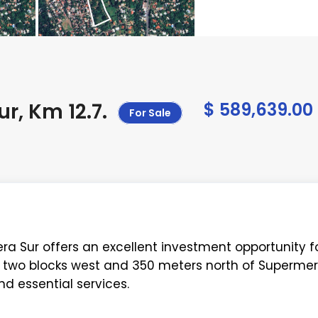
r, Km 12.7
.
$ 589,639.00
For Sale
era Sur offers an excellent investment opportunity f
 two blocks west and 350 meters north of Superme
d essential services.